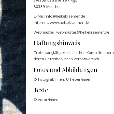
Westendstraße 19 / Rgb.
80339 München
80339 München
E-Mail: info@heikekraemer.de
Internet: www.heikekraemer.de
um
Webmaster: webmaster@heikekraemer.de
Haftungshinweis
Trotz sorgfältiger inhaltlicher Kontrolle über
deren Betreiber/innen verantwortlich.
Fotos und Abbildungen
© Fotograf/innen, Urheber/innen
Texte
© Autor/innen