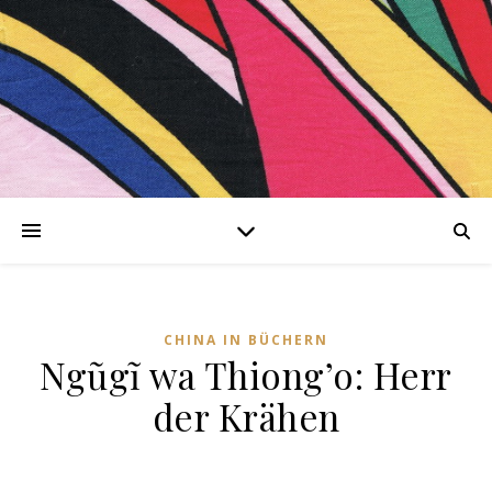
nen
CHINA IN BÜCHERN
Ngũgĩ wa Thiong’o: Herr
ng-
der Krähen