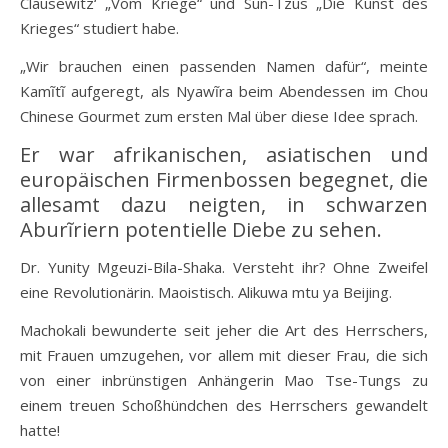
Clausewitz‘ „Vom Kriege“ und Sun-Tzus „Die Kunst des
Krieges“ studiert habe.
„Wir brauchen einen passenden Namen dafür“, meinte
Kamĩtĩ aufgeregt, als Nyawĩra beim Abendessen im Chou
Chinese Gourmet zum ersten Mal über diese Idee sprach.
Er war afrikanischen, asiatischen und
europäischen Firmenbossen begegnet, die
allesamt dazu neigten, in schwarzen
Aburĩriern potentielle Diebe zu sehen.
Dr. Yunity Mgeuzi-Bila-Shaka. Versteht ihr? Ohne Zweifel
eine Revolutionärin. Maoistisch. Alikuwa mtu ya Beijing.
Machokali bewunderte seit jeher die Art des Herrschers,
mit Frauen umzugehen, vor allem mit dieser Frau, die sich
von einer inbrünstigen Anhängerin Mao Tse-Tungs zu
einem treuen Schoßhündchen des Herrschers gewandelt
hatte!