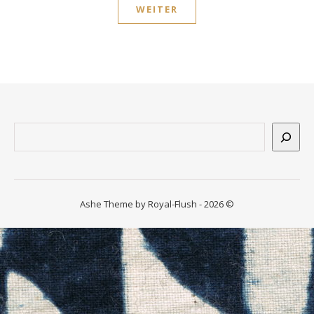
WEITER
n
ssum
Suchen
Ashe Theme by Royal-Flush - 2026 ©