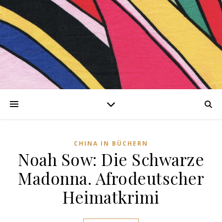
er
kationen
CHINA IN BÜCHERN
Noah Sow: Die Schwarze
iesing-
Madonna. Afrodeutscher
hing
Heimatkrimi