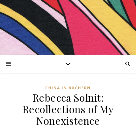
nen
CHINA IN BÜCHERN
Rebecca Solnit:
ng-
Recollections of My
Nonexistence