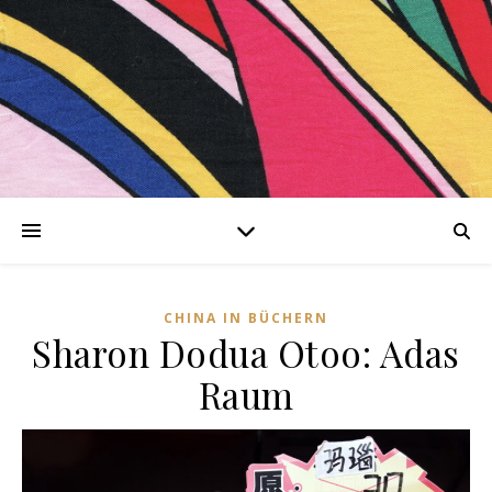
nen
CHINA IN BÜCHERN
Sharon Dodua Otoo: Adas
ng-
Raum