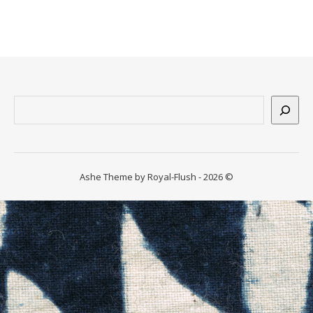
n
ssum
Suchen
Ashe Theme by Royal-Flush - 2026 ©