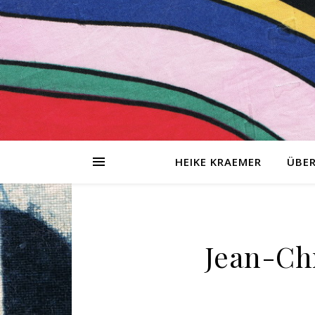
HEIKE KRAEMER
ÜBER
tionen
sing-
Jean-Chr
g