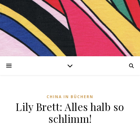
nen
CHINA IN BÜCHERN
Lily Brett: Alles halb so
ng-
schlimm!