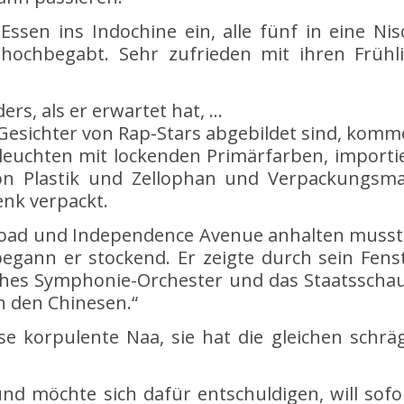
sen ins Indochine ein, alle fünf in eine Nis
hochbegabt. Sehr zufrieden mit ihren Frühli
ers, als er erwartet hat, …
e Gesichter von Rap-Stars abgebildet sind, kom
euchten mit lockenden Primärfarben, importier
 von Plastik und Zellophan und Verpackungsma
henk verpackt.
 Road und Independence Avenue anhalten musste
 begann er stockend. Er zeigte durch sein Fen
ches Symphonie-Orchester und das Staatsschau
n den Chinesen.“
se korpulente Naa, sie hat die gleichen schrä
 und möchte sich dafür entschuldigen, will sof