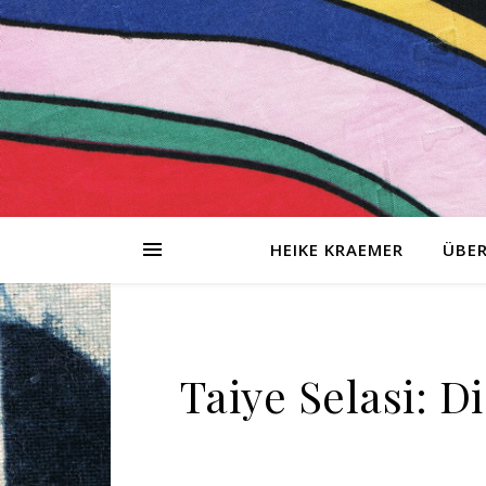
HEIKE KRAEMER
ÜBER
tionen
sing-
Taiye Selasi: D
g