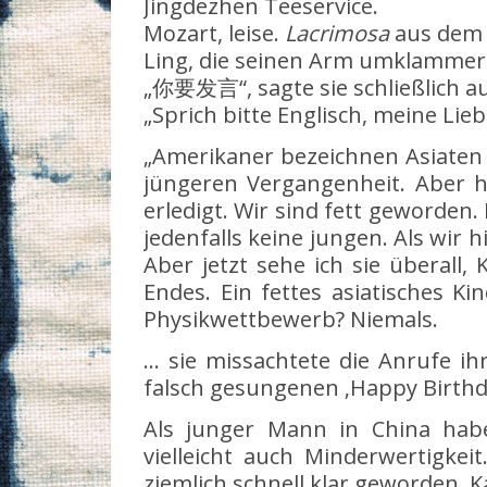
Jingdezhen Teeservice.
Mozart, leise.
Lacrimosa
aus dem
Ling, die seinen Arm umklammer
„你要发言“, sagte sie schließlich a
„Sprich bitte Englisch, meine Lie
„Amerikaner bezeichnen Asiaten ge
jüngeren Vergangenheit. Aber he
erledigt. Wir sind fett geworden.
jedenfalls keine jungen. Als wir 
Aber jetzt sehe ich sie überall
Endes. Ein fettes asiatisches K
Physikwettbewerb? Niemals.
… sie missachtete die Anrufe ih
falsch gesungenen ‚Happy Birthda
Als junger Mann in China habe
vielleicht auch Minderwertigkei
ziemlich schnell klar geworden. 