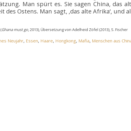
ätzung. Man spürt es. Sie sagen China, das alt
it des Ostens. Man sagt, ‚das alte Afrika‘, und 
.
(
Ghana must go
, 2013), Übersetzung von Adelheid Zöfel (2013), S. Fischer
hes Neujahr
, 
Essen
, 
Haare
, 
Hongkong
, 
Mafia
, 
Menschen aus Chin