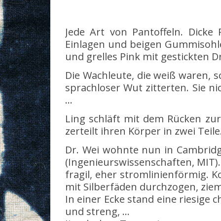
Jede Art von Pantoffeln. Dicke
Einlagen und beigen Gummisohlen
und grelles Pink mit gestickten 
um
Die Wachleute, die weiß waren, s
sprachloser Wut zitterten. Sie n
…
Ling schläft mit dem Rücken zur
zerteilt ihren Körper in zwei Teil
Dr. Wei wohnte nun in Cambridge
(Ingenieurswissenschaften, MIT).
fragil, eher stromlinienförmig. K
mit Silberfäden durchzogen, ziem
In einer Ecke stand eine riesige 
und streng, …