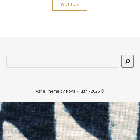
WEITER
n
ssum
Suchen
Ashe Theme by Royal-Flush - 2026 ©