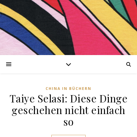
er
kationen
CHINA IN BÜCHERN
Taiye Selasi: Diese Dinge
iesing-
geschehen nicht einfach
hing
so