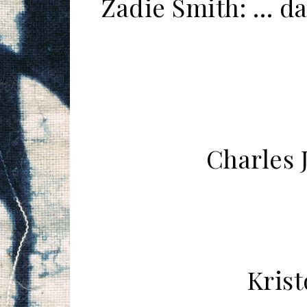
Zadie Smith: … d
Charles 
Krist