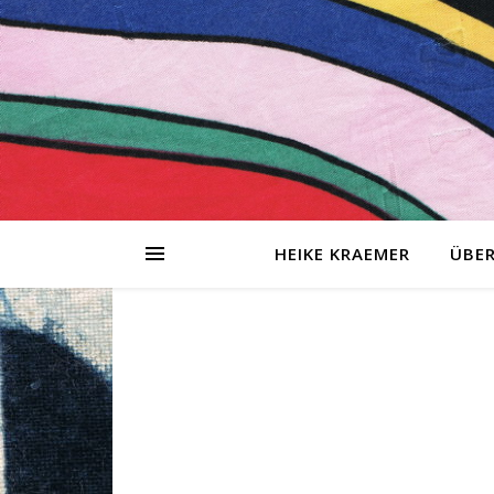
HEIKE KRAEMER
ÜBER
tionen
sing-
g