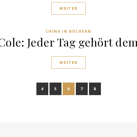
WEITER
CHINA IN BÜCHERN
Cole: Jeder Tag gehört de
WEITER
4
5
6
7
8