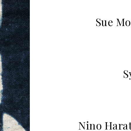
Sue Mo
um
S
Nino Harat