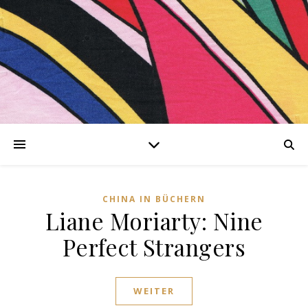
er
kationen
CHINA IN BÜCHERN
Liane Moriarty: Nine
iesing-
Perfect Strangers
hing
WEITER