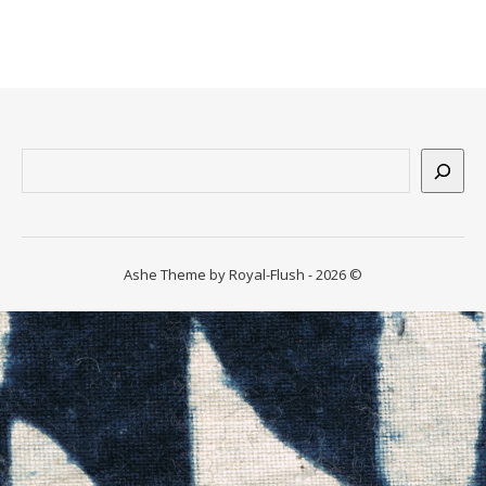
n
ssum
Suchen
Ashe Theme by Royal-Flush - 2026 ©